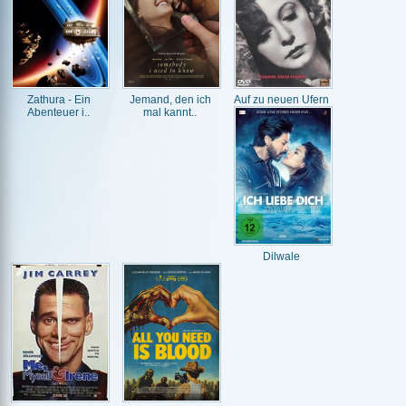
Zathura - Ein
Jemand, den ich
Auf zu neuen Ufern
Abenteuer i..
mal kannt..
Dilwale