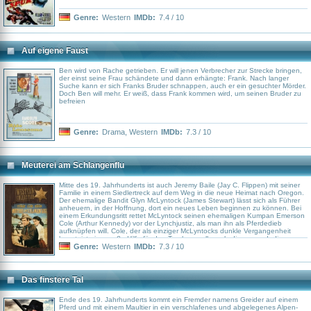
Genre:
Western
IMDb:
7.4 / 10
Auf eigene Faust
Ben wird von Rache getrieben. Er will jenen Verbrecher zur Strecke bringen,
der einst seine Frau schändete und dann erhängte: Frank. Nach langer
Suche kann er sich Franks Bruder schnappen, auch er ein gesuchter Mörder.
Doch Ben will mehr. Er weiß, dass Frank kommen wird, um seinen Bruder zu
befreien
Genre:
Drama
,
Western
IMDb:
7.3 / 10
Meuterei am Schlangenflu
Mitte des 19. Jahrhunderts ist auch Jeremy Baile (Jay C. Flippen) mit seiner
Familie in einem Siedlertreck auf dem Weg in die neue Heimat nach Oregon.
Der ehemalige Bandit Glyn McLyntock (James Stewart) lässt sich als Führer
anheuern, in der Hoffnung, dort ein neues Leben beginnen zu können. Bei
einem Erkundungsritt rettet McLyntock seinen ehemaligen Kumpan Emerson
Cole (Arthur Kennedy) vor der Lynchjustiz, als man ihn als Pferdedieb
aufknüpfen will. Cole, der als einziger McLyntocks dunkle Vergangenheit
kennt, ist eine große Hilfe für den Treck, vor allem als dieser von Indianern
überfallen wird.
Genre:
Western
IMDb:
7.3 / 10
Das finstere Tal
Ende des 19. Jahrhunderts kommt ein Fremder namens Greider auf einem
Pferd und mit einem Maultier in ein verschlafenes und abgelegenes Alpen-