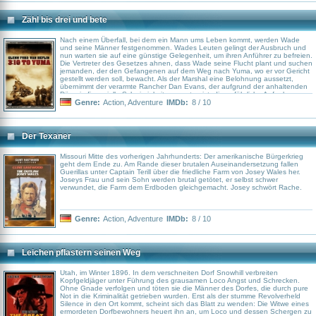
Zähl bis drei und bete
Nach einem Überfall, bei dem ein Mann ums Leben kommt, werden Wade
und seine Männer festgenommen. Wades Leuten gelingt der Ausbruch und
nun warten sie auf eine günstige Gelegenheit, um ihren Anführer zu befreien.
Die Vertreter des Gesetzes ahnen, dass Wade seine Flucht plant und suchen
jemanden, der den Gefangenen auf dem Weg nach Yuma, wo er vor Gericht
gestellt werden soll, bewacht. Als der Marshal eine Belohnung aussetzt,
übernimmt der verarmte Rancher Dan Evans, der aufgrund der anhaltenden
Dürre in finanzielle Schwierigkeiten geraten ist, die gefährliche Aufgabe.
Seine Frau beschwört ihn, sein eigenes Leben zu retten und Wade
Genre:
Action
,
Adventure
IMDb:
8 / 10
freizulassen, aber für Evans geht es nicht nur ums Geld, sondern um seine
Prinzipien. Gemeinsam mit Wade macht er sich auf den gefährlichen Ritt.
Der Texaner
Missouri Mitte des vorherigen Jahrhunderts: Der amerikanische Bürgerkrieg
geht dem Ende zu. Am Rande dieser brutalen Auseinandersetzung fallen
Guerillas unter Captain Terill über die friedliche Farm von Josey Wales her.
Joseys Frau und sein Sohn werden brutal getötet, er selbst schwer
verwundet, die Farm dem Erdboden gleichgemacht. Josey schwört Rache.
Genre:
Action
,
Adventure
IMDb:
8 / 10
Leichen pflastern seinen Weg
Utah, im Winter 1896. In dem verschneiten Dorf Snowhill verbreiten
Kopfgeldjäger unter Führung des grausamen Loco Angst und Schrecken.
Ohne Gnade verfolgen und töten sie die Männer des Dorfes, die durch pure
Not in die Kriminalität getrieben wurden. Erst als der stumme Revolverheld
Silence in den Ort kommt, scheint sich das Blatt zu wenden: Die Witwe eines
ermordeten Dorfbewohners heuert ihn an, um Loco und dessen Schergen zu