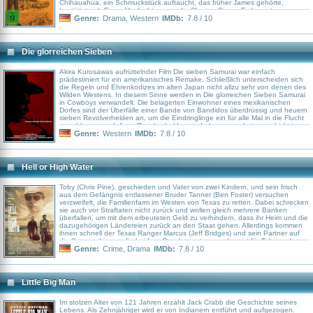
Chihauahua, ein Schmuckstück auftaucht, das früher James gehörte,
bestätigt sich Earps Verdacht gegen die Clanton-Sippe. Es kommt zum
großen Showdown am O.K. Corral.
Genre:
Drama
,
Western
IMDb:
7.8 / 10
Die glorreichen Sieben
Akira Kurosawas aufrüttelnder Film Die sieben Samurai war einfach
prädestiniert für ein amerikanisches Remake. Schließlich unterscheiden sich
die Regeln und Ehrenkodizes im alten Japan nicht allzu sehr von denen des
Wilden Westens. In diesem Sinne werden in Die glorreichen Sieben Samurai
in Cowboys verwandelt. Die belagerten Einwohner eines mexikanischen
Dorfes sind der Überfälle einer Bande von Bandidos überdrüssig und heuern
sieben Revolverhelden an, um die Eindringlinge ein für alle Mal in die Flucht
zu schlagen, und diese Revolverhelden sind ebenso cool wie geschickt im
Umgang mit der Waffe.
Genre:
Western
IMDb:
7.8 / 10
Hell or High Water
Toby (Chris Pine), geschieden und Vater von zwei Kindern, und sein frisch
aus dem Gefängnis entlassener Bruder Tanner (Ben Foster) versuchen
verzweifelt, die Familienfarm im Westen von Texas zu retten. Dabei schrecken
sie auch vor Straftaten nicht zurück und wollen gleich mehrere Banken
überfallen, um mit dem erbeuteten Geld zu verhindern, dass ihr Heim und die
dazugehörigen Ländereien zurück an den Staat gehen. Allerdings kommen
ihnen schnell der Texas Ranger Marcus (Jeff Bridges) und sein Partner auf
die Spur und jagen die beiden. Geschnappt zu werden, ist für Toby und
Tanner jedoch keine akzeptable Option...
Genre:
Crime
,
Drama
IMDb:
7.8 / 10
Little Big Man
Im stolzen Alter von 121 Jahren erzählt Jack Crabb die Geschichte seines
Lebens. Als Zehnjähriger wird er von Indianern entführt und aufgezogen.