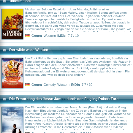
Todesmelodie
Mexiko, zur Zeit der Revolution: Juan Miranda, Anführer einer
Banditenfamilie, trifft auf Sean Mallory, einen irischen Sprengstoffexperten
der Armee, der sich auf der Flucht vor den Engländern befindet. Als Juan
Seans ausgesprochen nützliche Fertigkeiten in Sachen Dynamit erkennt,
überredet er ihn schließlich, sich seiner Truppe anzuschließen, die gerade im
Begriff ist, die Bank von Mesa Verde auszurauben. Zusammen mit dem
Revolutionsführer Dr. Villega planen sie die Attacke der Bank - die jedoch, wie
sich herausstellt, anstelle von Geld nur politische Gefangene beherbergt und
die Banditen unfreiwillig zu Helden der Revolution macht.
Genre:
Western
IMDb:
7.7 / 10
Der wilde wilde Westen
Um Rock Ridge für den geplanten Eisenbahnbau einzuebnen, überfällt ein
Bahnarbeitertrupp die Stadt. Sie sollen das Vieh vergewaltigen, die Frauen in
Panik bringen und den Sheriff erschießen. Das wilde Kampfgetümmel erreicht
ein benachbartes Hollywood Studio. Rock Ridge entpuppt sich als
Kulissenstadt und die Einwohner entdecken, daß sie eigentlich in einem Film
mitspielen. Oder war es doch ganz anders?
Genre:
Comedy
,
Western
IMDb:
7.7 / 10
Die Ermordung des Jesse James durch den Feigling Robert Ford
Der Film erzählt vom Leben des Jesse James (Brad Pitt) und seiner Gang.
Nach dem Bürgerkrieg überfallen sie Züge und Banken und werden in der
Bevölkerung als moderne US-Variante von Robin Hood gefeiert. Während sie
als Helden dastehen, geben sich die sie jagenden Pinkerton Detectives
immer mehr der Lächerlichkeit Preis. Einer der Gangmitglieder ist der junge
Robert Ford (Casey Affleck). Er ging als der Feigling, welcher Jesse James
rücklings ermordete, in die Geschichte ein. "The Assassination Of Jesse
James" ergründet diese kaltblütige Tat und die Legende vom Feigling, der