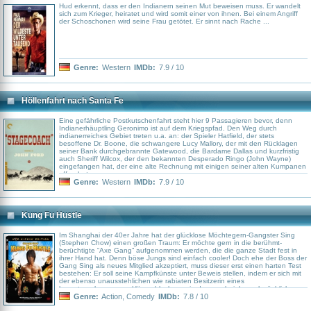
Hud erkennt, dass er den Indianern seinen Mut beweisen muss. Er wandelt
sich zum Krieger, heiratet und wird somit einer von ihnen. Bei einem Angriff
der Schoschonen wird seine Frau getötet. Er sinnt nach Rache ...
Genre:
Western
IMDb:
7.9 / 10
Höllenfahrt nach Santa Fe
Eine gefährliche Postkutschenfahrt steht hier 9 Passagieren bevor, denn
Indianerhäuptling Geronimo ist auf dem Kriegspfad. Den Weg durch
indianerreiches Gebiet treten u.a. an: der Spieler Hatfield, der stets
besoffene Dr. Boone, die schwangere Lucy Mallory, der mit den Rücklagen
seiner Bank durchgebrannte Gatewood, die Bardame Dallas und kurzfristig
auch Sheriff Wilcox, der den bekannten Desperado Ringo (John Wayne)
eingefangen hat, der eine alte Rechnung mit einigen seiner alten Kumpanen
offen hat.
Genre:
Western
IMDb:
7.9 / 10
Kung Fu Hustle
Im Shanghai der 40er Jahre hat der glücklose Möchtegern-Gangster Sing
(Stephen Chow) einen großen Traum: Er möchte gern in die berühmt-
berüchtigte “Axe Gang” aufgenommen werden, die die ganze Stadt fest in
ihrer Hand hat. Denn böse Jungs sind einfach cooler! Doch ehe der Boss der
Gang Sing als neues Mitglied akzeptiert, muss dieser erst einen harten Test
bestehen: Er soll seine Kampfkünste unter Beweis stellen, indem er sich mit
der ebenso unausstehlichen wie rabiaten Besitzerin eines
heruntergekommenen Häuserblocks sowie deren scheinbar schwächlichem
Mann anlegt. Doch alle Einschüchterungsversuche gegen das ältere
Genre:
Action
,
Comedy
IMDb:
7.8 / 10
Ehepaar und ihre Mieter, die alle nicht das sind, was sie scheinen, schlagen