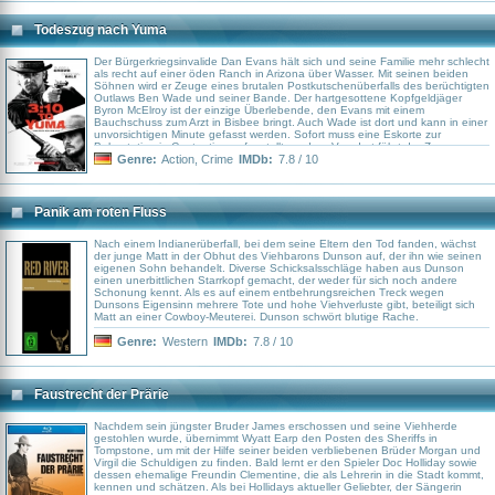
fehl. Denn die Underdogs entwickeln plötzlich außerordentliche Fähigkeiten,
wenn es darum geht, ihr Hab und Gut zu verteidigen. Und auch Sing findet
bald heraus, dass er selbst ebenfalls über ungeahnte Kräfte verfügt, die ihn
Todeszug nach Yuma
zum größten Kung-Fu-Meister aller Zeiten werden lassen, und dass sein
Schicksal noch einen ganz bestimmten Auftrag für ihn bereithält…
Der Bürgerkriegsinvalide Dan Evans hält sich und seine Familie mehr schlecht
als recht auf einer öden Ranch in Arizona über Wasser. Mit seinen beiden
Söhnen wird er Zeuge eines brutalen Postkutschenüberfalls des berüchtigten
Outlaws Ben Wade und seiner Bande. Der hartgesottene Kopfgeldjäger
Byron McElroy ist der einzige Überlebende, den Evans mit einem
Bauchschuss zum Arzt in Bisbee bringt. Auch Wade ist dort und kann in einer
unvorsichtigen Minute gefasst werden. Sofort muss eine Eskorte zur
Bahnstation in Contention aufgestellt werden. Von dort fährt der Zug zum
Staatsgefängnis nach Yuma wöchentlich um Punkt 3 Uhr 10 ab. Um zu
Genre:
Action
,
Crime
IMDb:
7.8 / 10
beweisen, dass er kein Versager ist, lässt sich Dan auf einen gefährlichen
Deal ein: Für $200 soll er gemeinsam mit einer Handvoll Männer den
Gangster zur Bahnstation bringen. Doch Wades fanatische Komplizen lassen
nichts unversucht, um ihren Anführer zu befreien.
Panik am roten Fluss
Nach einem Indianerüberfall, bei dem seine Eltern den Tod fanden, wächst
der junge Matt in der Obhut des Viehbarons Dunson auf, der ihn wie seinen
eigenen Sohn behandelt. Diverse Schicksalsschläge haben aus Dunson
einen unerbittlichen Starrkopf gemacht, der weder für sich noch andere
Schonung kennt. Als es auf einem entbehrungsreichen Treck wegen
Dunsons Eigensinn mehrere Tote und hohe Viehverluste gibt, beteiligt sich
Matt an einer Cowboy-Meuterei. Dunson schwört blutige Rache.
Genre:
Western
IMDb:
7.8 / 10
Faustrecht der Prärie
Nachdem sein jüngster Bruder James erschossen und seine Viehherde
gestohlen wurde, übernimmt Wyatt Earp den Posten des Sheriffs in
Tompstone, um mit der Hilfe seiner beiden verbliebenen Brüder Morgan und
Virgil die Schuldigen zu finden. Bald lernt er den Spieler Doc Holliday sowie
dessen ehemalige Freundin Clementine, die als Lehrerin in die Stadt kommt,
kennen und schätzen. Als bei Hollidays aktueller Geliebter, der Sängerin