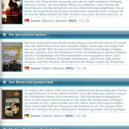
Hochtal. Der Pfad dorthin ist wenig mehr als ein halb verwitterter Fußsteig
zwischen Felsen. Um dem kalten Winter zu entfliehen, bittet Greider die
verschworene Dorfgemeinschaft um eine Übernachtungsmöglichkeit. Da er
ihnen als Gegenleistung ein paar Goldmünzen anbieten kann, bringen sie
ihn bei der Witwe Gader und ihrer Tochter Luzi unter, die kurz davor ist, zu
heiraten. Nachdem das Dorf über Nacht eingeschneit wird, stirbt einer der
Söhne des Dorfpatriarchen bei einem Unfall. Als danach der Patriarchensohn
Genre:
Mystery
,
Western
IMDb:
7.2 / 10
auf unerklärliche Weise das Leben verliert, kommen Zweifel auf, ob es sich
um Unfälle handelt. Sofort wird Greider verdächtigt etwas mit den Unfällen zu
tun zu haben. Außerdem machen sich Vermutungen breit, dass ein altes,
dunkles Geheimnis der Bewohner etwas damit zu tun haben könnte...
Die glorreichen Sieben
Der fiese Geschäftsmann Bartholomew Bogue herrscht mit eiserner Kontrolle
über die Stadt Rose Creek und verbreitet Angst, Schrecken und sogar Tod
wie es im gefällt. Weil sie seine schreckliche Diktatur nicht länger ertragen
können, wenden sich die Einwohner in ihrer Verzweiflung an sieben Outlaws,
Spieler, Kopfgeldjäger und Revolverhelden und engagieren diese: Sam
Chisolm, Josh Farraday, Goodnight Robicheaux, Jack Horne, Billy Rocks,
Vasquez und Red Harvest. Noch während die illustre Truppe die Bewohner
der Stadt auf eine gewalttätige Schlacht einschwören, finden die sieben
Söldner heraus, dass für sie weit mehr als nur Geld auf dem Spiel steht.
Genre:
Action
,
Western
IMDb:
7.2 / 10
Der Mann vom großen Fluß
Im Virginia des Jahres 1863 stürzt der amerikanische Bürgerkrieg den Farmer
Charlie Anderson in einen tiefen Konflikt: Da er die Sklaverei ablehnt, mag er
die Südstaaten-Armee nicht unterstützen. Als überzeugter Kriegsgegner
kann er sich jedoch ebensowenig auf die Seite der Nordstaaten schlagen.
So bemüht er sich, seine Familie aus den Wirren jener Zeit herauszuhalten.
Doch schon bald holt der Krieg auch die Andersons ein: Der jüngste Sohn
wird von Yankees für einen desertierten Soldaten gehalten und verschleppt.
Mit der verzweifelten Suche nach dem verlorenen Sohn beginnt für Charlie
Anderson ein dramatischer Kampf mit dem Schicksal.
Genre:
Drama
,
History
IMDb:
7.2 / 10