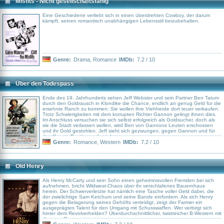
Misfits - Nicht gesellschaftsfähig
Eine Geschiedene verliebt sich in einen überdrehten Cowboy, der darum
kämpft, seinen romantisch unabhängigen Lebensstil beizubehalten.
Genre:
Drama
,
Romance
IMDb:
7.2 / 10
Über den Todespass
Ende des 19. Jahrhunderts sehen Jeff Webster und sein Partner Ben Tatum
durch den Goldrausch in Klondike die Chance, endlich an genug Geld für die
ersehnte Ranch zu kommen: Sie wollen ihre Viehherde dort teuer verkaufen.
Trotz Schwierigkeiten mit dem korrupten Richter Gannon gelingt ihnen dies.
Im Anschluss versuchen sie sich selbst erfolgreich als Goldsucher, doch als
sie die Stadt verlassen wollen, wird Ben von Gannons Leuten erschossen
und ihr Gold gestohlen. Jeff sieht sich gezwungen, gegen Gannon und für
das Gesetz Position zu beziehen.
Genre:
Romance
,
Western
IMDb:
7.2 / 10
Old Henry
Als Henry McCarty und sein Sohn einen geheimnisvollen Fremden bei sich
aufnehmen, bricht Wildwest-Chaos über ihr verschlafenes Bauernhaus
herein. Der Schwerverletzte hat nämlich eine Tasche voller Geld dabei, die
der zwielichtige Sam Ketchum und seine Bande einfordern. Als sich Henry
gegen die Belagerung seines Gehöfts verteidigt, zeigt der Farmer ein
ausgeprägtes Talent für den Umgang mit Schusswaffen. Wer verbirgt sich
hinter dem Revolverhelden? Überdurchschnittlicher, twistreicher B-Western mit
diversen Genreveteranen.