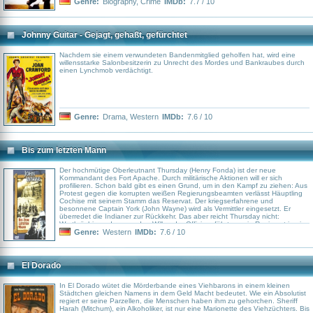
Jesse James umgebracht hat.
Genre:
Biography
,
Crime
IMDb:
7.7 / 10
Johnny Guitar - Gejagt, gehaßt, gefürchtet
Nachdem sie einem verwundeten Bandenmitglied geholfen hat, wird eine
willensstarke Salonbesitzerin zu Unrecht des Mordes und Bankraubes durch
einen Lynchmob verdächtigt.
Genre:
Drama
,
Western
IMDb:
7.6 / 10
Bis zum letzten Mann
Der hochmütige Oberleutnant Thursday (Henry Fonda) ist der neue
Kommandant des Fort Apache. Durch militärische Aktionen will er sich
profilieren. Schon bald gibt es einen Grund, um in den Kampf zu ziehen: Aus
Protest gegen die korrupten weißen Regierungsbeamten verlässt Häuptling
Cochise mit seinem Stamm das Reservat. Der kriegserfahrene und
besonnene Captain York (John Wayne) wird als Vermittler eingesetzt. Er
überredet die Indianer zur Rückkehr. Das aber reicht Thursday nicht:
Wortbrüchig und gegen den Willen der Offiziere führt er sein Regiment in ein
Genre:
Western
IMDb:
7.6 / 10
El Dorado
In El Dorado wütet die Mörderbande eines Viehbarons in einem kleinen
Städtchen gleichen Namens in dem Geld Macht bedeutet. Wie ein Absolutist
regiert er seine Parzellen, die Menschen haben ihm zu gehorchen. Sheriff
Harah (Mitchum), ein Alkoholiker, ist nur eine Marionette des Viehzüchters. Bis