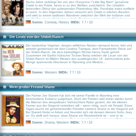
Sechs Jahre verbringt der von den Cheyenne \"Little Big Man\" genannte
Crabb in der Prärie, bevor er zu den Weißen zurückkehrt. Der christlich-
liebevollen Obhut der aufreizenden Pfarrersfrau Mrs. Pendrake indes entflieht
er rasch. In den folgenden Jahren versucht sich Crabb in etlichen Berufen
und wird zu einem rastlosen Wanderer zwischen der Welt der Indianer und
der Weißen. In der Schlacht am Little Big Horn erlebt er schließlich den
letzten Sieg der amerikanischen Ureinwohner und kehrt als einziger weißer
Genre:
Comedy
,
History
IMDb:
7.7 / 10
Überlebender zu den Indianern zurück...
Die Leute von der Shiloh Ranch
Der mysteriöse Virginian, dessen wirklichen Namen niemand kennt, lebt und
arbeitet gemeinsam mit dem Cowboy Trampas, dem Farmarbeiter Steve auf
der Shiloh-Ranch, die dem bärbeißigen Richter Henry Garth gehört.
Zusammen mit Garths hübscher Tochter Betsy erleben die Leute von der
Shiloh-Ranch im Wilden Westen des ausklingenden 18. Jahrhunderts jede
Menge spannende Abenteuer in Wyoming und Medicin...
Genre:
Western
IMDb:
7.7 / 10
Mein großer Freund Shane
Der Farmer Joe Starrett hat sich mit seiner Familie in Wyoming eine
bescheidene Existenz aufgebaut. Doch der Frieden wird immer wieder durch
die Männer des skrupellosen Viehzüchters Ryker gestört, der die kleinen
Farmer aus der Gegend vertreiben will – wenn nötig, auch mit Gewalt. Eines
Tages taucht ein geheimnisvoller Fremder namens Shane in der Gegend auf.
Bei Starrett findet er Arbeit und freundet sich mit dessen kleinem Sohn Joey
an. Es stellt sich heraus, dass Shane ein Revolverheld ist – und er ist
entschlossen, den schutzlosen Farmern bei ihrem Kampf gegen Rykers
Bande zu helfen.
Genre:
Drama
,
Western
IMDb:
7.7 / 10