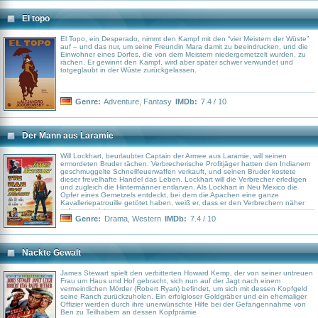
El topo
El Topo, ein Desperado, nimmt den Kampf mit den “vier Meistern der Wüste”
auf – und das nur, um seine Freundin Mara damit zu beeindrucken, und die
Einwohner eines Dorfes, die von dem Meistern niedergemetzelt wurden, zu
rächen. Er gewinnt den Kampf, wird aber später schwer verwundet und
totgeglaubt in der Wüste zurückgelassen.
Genre:
Adventure
,
Fantasy
IMDb:
7.4 / 10
Der Mann aus Laramie
Will Lockhart, beurlaubter Captain der Armee aus Laramie, will seinen
ermordeten Bruder rächen. Verbrecherische Profitjäger hatten den Indianern
geschmuggelte Schnellfeuerwaffen verkauft, und seinen Bruder kostete
dieser frevelhafte Handel das Leben. Lockhart will die Verbrecher erledigen
und zugleich die Hintermänner entlarven. Als Lockhart in Neu Mexico die
Opfer eines Gemetzels entdeckt, bei dem die Apachen eine ganze
Kavalleriepatrouille getötet haben, weiß er, dass er den Verbrechern näher
gekommen ist.
Genre:
Drama
,
Western
IMDb:
7.4 / 10
Nackte Gewalt
James Stewart spielt den verbitterten Howard Kemp, der von seiner untreuen
Frau um Haus und Hof gebracht, sich nun auf der Jagt nach einem
vermeintlichen Mörder (Robert Ryan) befindet, um sich mit dessen Kopfgeld
seine Ranch zurückzuholen. Ein erfolgloser Goldgräber und ein ehemaliger
Offizier werden durch ihre unerwünschte Hilfe bei der Gefangennahme von
Ben zu Teilhabern an dessen Kopfprämie