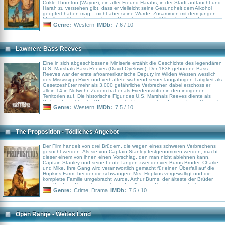
Cokle Thornton (Wayne), ein alter Freund Harahs, in der Stadt auftaucht und
Harah zu verstehen gibt, dass er vielleicht seine Gesundheit dem Alkohol
geopfert haben mag -- nicht aber seine Würde. Zusammen mit dem jungen
Idealisten Alan nehmen sie den Kampf gegen die Mörderbande auf.
Genre:
Western
IMDb:
7.6 / 10
Lawmen: Bass Reeves
Eine in sich abgeschlossene Miniserie erzählt die Geschichte des legendären
U.S. Marshals Bass Reeves (David Oyelowo). Der 1838 geborene Bass
Reeves war der erste afroamerikanische Deputy im Wilden Westen westlich
des Mississippi River und verhaftete während seiner langjährigen Tätigkeit als
Gesetzeshüter mehr als 3.000 gefährliche Verbrecher, dabei erschoss er
allein 14 in Notwehr. Zudem trat er als Friedensstifter in den indigenen
Territorien auf. Die historische Figur des U.S. Marshals Reeves diente als
Vorlage für zahlreiche Westerngeschichten, wie etwa die des „Lone Ranger“.
Genre:
Western
IMDb:
7.5 / 10
The Proposition - Tödliches Angebot
Der Film handelt von drei Brüdern, die wegen eines schweren Verbrechens
gesucht werden. Als sie von Captain Stanley festgenommen werden, macht
dieser einem von ihnen einen Vorschlag, den man nicht ablehnen kann.
Captain Stanley und seine Leute fangen zwei der vier Burns-Brüder, Charlie
und Mike. Ihre Gang wird verantwortlich gemacht für einen Überfall auf die
Hopkins Farm, bei der die schwangere Mrs. Hopkins vergewaltigt und die
komplette Familie umgebracht wurde. Arthur Burns, der älteste der Brüder
und Kopf der Gang, kann sich vor dem Arm des Gesetzes verstecken.
Captain Stanley bietet Charlie zum einen Straffreiheit an und zum anderen
Genre:
Crime
,
Drama
IMDb:
7.5 / 10
das Leben seines jüngeren Bruders, wenn er innerhalb von 9 Tagen Arthur
findet und zur Strecke bringt.
Open Range - Weites Land