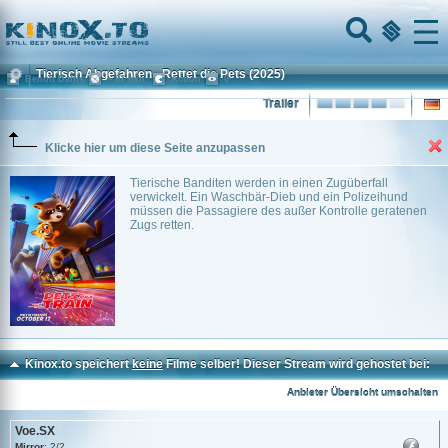
Home
Menu
Tierisch Abgefahren - Rettet die Pets
(2025)
Benoît Daffis
~ 87 min.
Action
0
Trailer
Klicke hier um diese Seite anzupassen
Tierische Banditen werden in einen Zugüberfall
verwickelt. Ein Waschbär-Dieb und ein Polizeihund
müssen die Passagiere des außer Kontrolle geratenen
Zugs retten.
Kinox.to speichert
keine
Filme selber! Dieser Stream wird gehostet bei:
Voe.SX
Anbieter Übersicht umschalten
Voe.SX
Mirror
: 2/2