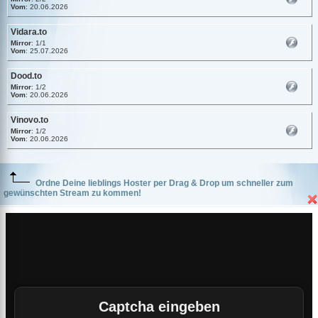
Vom
: 20.06.2026
Vidara.to
Mirror
: 1/1
Vom
: 25.07.2026
Dood.to
Mirror
: 1/2
Vom
: 20.06.2026
Vinovo.to
Mirror
: 1/2
Vom
: 20.06.2026
Ordne Deine lieblings Hoster per Drag & Drop um schneller zum
gewünschten Stream zu kommen!