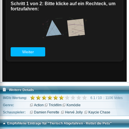
Weitere Details
IMDb Wertung:
6.1 / 10 :: 1106 Votes
Genre:
Action
Trickfilm
Komödie
Schauspieler:
Damien Ferrette
Hervé Jolly
Kaycie Chase
Empfohlene Einträge für "Tierisch Abgefahren - Rettet die Pets"