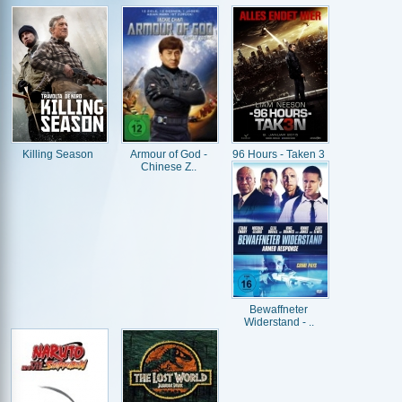
Killing Season
Armour of God -
96 Hours - Taken 3
Chinese Z..
Bewaffneter
Widerstand - ..