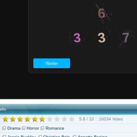
5.8 / 10 :: 16034 Votes
Horror
Romance
ckley
Christian Bale
Annette Bening
he Bride! - Es lebe die Braut"