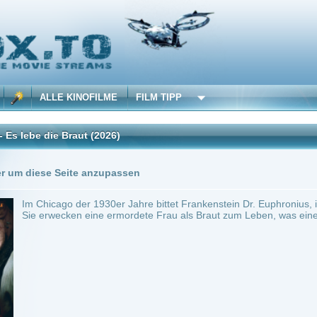
 KINOFILME
FILM TIPP
 Braut
(2026)
Trailer
Seite anzupassen
o der 1930er Jahre bittet Frankenstein Dr. Euphronius, ihm bei der Erschaffung eine
cken eine ermordete Frau als Braut zum Leben, was eine Romanze und das Interesse 
~ 126 min.
Drama
0
ilme selber! Dieser Stream wird gehostet bei:
Voe.SX
Anbie