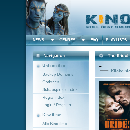
NEWS
GENRES
FAQ
PLAYLISTS
ALLE
Navigation
The Bride! - Es lebe die
Unterseiten
Klicke hier um diese 
Backup Domains
Optionen
Im Chicag
Sie erwe
Schauspieler Index
Regie Index
Login / Register
Kinofilme
Alle Kinofilme
Filme
Maggie Gyllenhaal
Alle Filme
Beliebte
Kinox.to speichert
keine
F