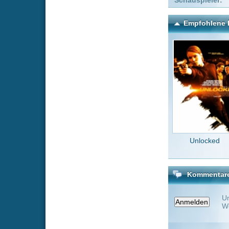
Unlocked
John 
Ba
Kommentare zu The Bride!
Um einen Kommen
Wenn Du noch ke
Alle Kommentare
(0)