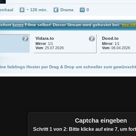
Vidara.to
Dood.to
Vinovo.to
Mirror
: 1/1
Mirror
: 1/1
Mirror
: 1/1
Vom
: 25.07.2026
Vom
: 06.04.2026
Vom
: 07.04.
 Hoster per Drag & Drop um schneller zum gewünschten Stream zu kommen!