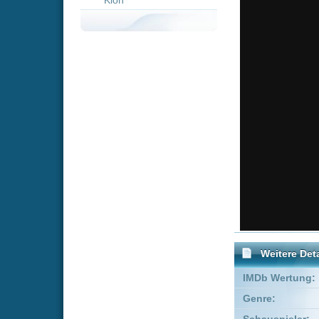
Weitere Details
IMDb Wertung:
Genre:
Drama
Schauspieler:
Jessie Bu
Empfohlene Einträge für "T