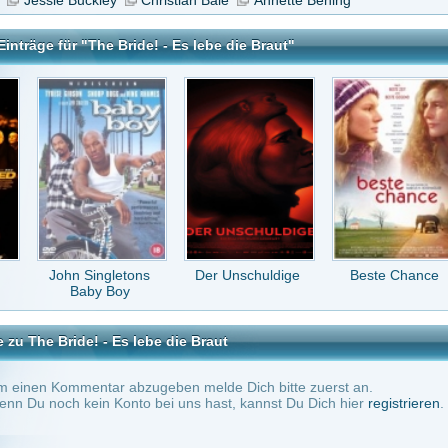
Singletons
Der Unschuldige
Beste Chance
Brown Sugar
by Boy
 - Es lebe die Braut
tar abzugeben melde Dich bitte zuerst an.
in Konto bei uns hast, kannst Du Dich hier
registrieren
.
Keine Kommentare vorhanden.