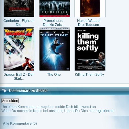
Centurion - Fight or
Prometheus -
Naked Weapon
Die
Dunkle Zeich..
Drei Todesen..
Dragon Ball Z - Der
The One
Killing Them Softly
Stärk..
Kommentare zu Shelter
Um einen Kommentar abzugeben melde Dich bitte zuerst an.
Wenn Du noch kein Konto bei uns hast, kannst Du Dich hier
registrieren
.
Alle Kommentare
(0)