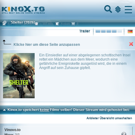
Home
Menu
Shelter
(2026)
Ric Roman Waugh
~ 107 min.
Action
0
Trailer
Klicke hier um diese Seite anzupassen
Ein Einsiedler auf einer abgelegenen schottischen Insel
rettet ein Mädchen aus dem Meer, wodurch eine
gefährliche Ereigniskette ausgelöst wird, die in einem
Angriff auf sein Zuhause gipfelt.
Kinox.to speichert
keine
Filme selber! Dieser Stream wird gehostet bei:
Vinovo.to
Anbieter Übersicht umschalten
Vinovo.to
Mirror
: 2/2