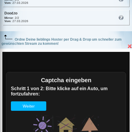
Vom
: 27.03.2026
Dood.to
Mirror
: 2/2
Vom
: 27.03.2026
Ordne Deine lieblings Hoster per Drag & Drop um schneller zum
gewünschten Stream zu kommen!