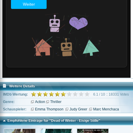
Weitere Details
IMDb Wertung:
6.1 / 10 :: 18331 Votes
Genre:
Action
Thriller
Schauspieler:
Emma Thompson
Judy Greer
Marc Menchaca
Empfohlene Einträge für "Dead of Winter - Eisige Stille"