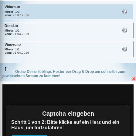
Vidara.to
Mirror
: 1/1
Vom
: 25.07.2026
Dood.to
Mirror
: 1/1
Vom
: 01.04.2026
Vinovo.to
Mirror
: 1/1
Vom
: 01.04.2026
Ordne Deine lieblings Hoster per Drag & Drop um schneller zum
gewünschten Stream zu kommen!