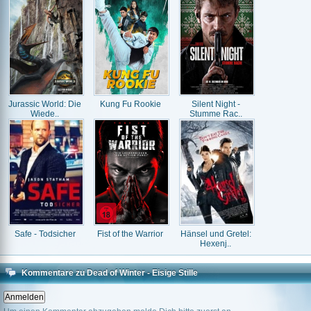
Jurassic World: Die
Kung Fu Rookie
Silent Night -
Wiede..
Stumme Rac..
Safe - Todsicher
Fist of the Warrior
Hänsel und Gretel:
Hexenj..
Kommentare zu Dead of Winter - Eisige Stille