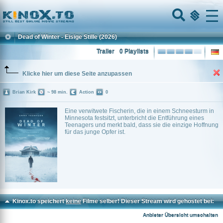
Home
Menu
Dead of Winter - Eisige Stille
(2026)
Trailer
0 Playlists
Klicke hier um diese Seite anzupassen
Brian Kirk
~ 98 min.
Action
0
Eine verwitwete Fischerin, die in einem Schneesturm in
Minnesota festsitzt, unterbricht die Entführung eines
Teenagers und merkt bald, dass sie die einzige Hoffnung
für das junge Opfer ist.
Kinox.to speichert
keine
Filme selber! Dieser Stream wird gehostet bei:
Vidara.to
Anbieter Übersicht umschalten