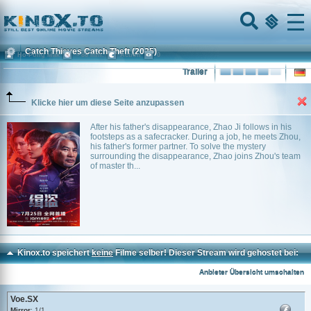
Home
Menu
Catch Thieves Catch Theft
(2025)
Ho-Pong Mak
~ 86 min.
Action
0
Trailer
Klicke hier um diese Seite anzupassen
After his father's disappearance, Zhao Ji follows in his
footsteps as a safecracker. During a job, he meets Zhou,
his father's former partner. To solve the mystery
surrounding the disappearance, Zhao joins Zhou's team
of master th...
Kinox.to speichert
keine
Filme selber! Dieser Stream wird gehostet bei:
Voe.SX
Anbieter Übersicht umschalten
Voe.SX
Mirror
: 1/1