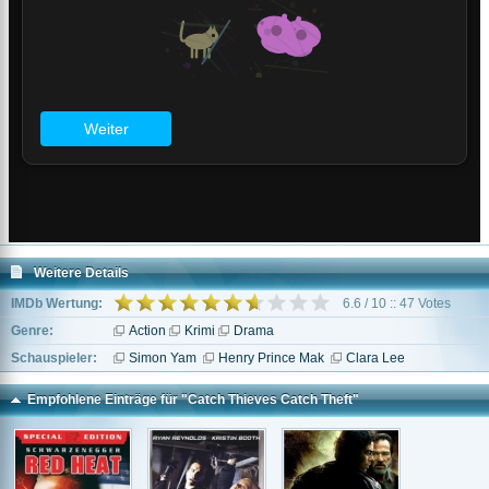
Weitere Details
IMDb Wertung:
6.6 / 10 :: 47 Votes
Genre:
Action
Krimi
Drama
Schauspieler:
Simon Yam
Henry Prince Mak
Clara Lee
Empfohlene Einträge für "Catch Thieves Catch Theft"