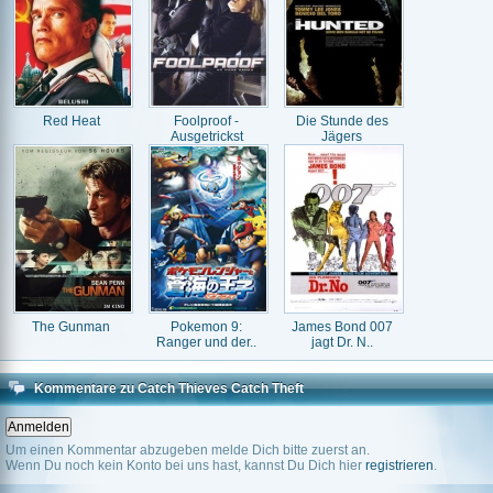
Red Heat
Foolproof -
Die Stunde des
Ausgetrickst
Jägers
The Gunman
Pokemon 9:
James Bond 007
Ranger und der..
jagt Dr. N..
Kommentare zu Catch Thieves Catch Theft
Um einen Kommentar abzugeben melde Dich bitte zuerst an.
Wenn Du noch kein Konto bei uns hast, kannst Du Dich hier
registrieren
.