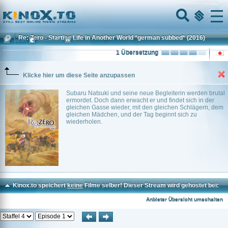
Home
Menu
Re: Zero - Starting Life in Another World *german subbed*
(2016)
Japan
Adventure
0
1 Übersetzung
Klicke hier um diese Seite anzupassen
Subaru Natsuki und seine neue Begleiterin werden brutal
ermordet. Doch dann erwacht er und findet sich in der
gleichen Gasse wieder, mit den gleichen Schlägern, dem
gleichen Mädchen, und der Tag beginnt sich zu
wiederholen.
Kinox.to speichert
keine
Filme selber! Dieser Stream wird gehostet bei:
Voe.SX
Anbieter Übersicht umschalten