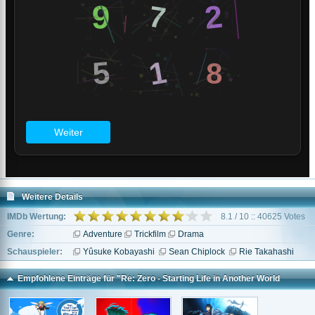
Weitere Details
IMDb Wertung:
8.1 / 10 :: 40625 Votes
Genre:
Adventure
Trickfilm
Drama
Schauspieler:
Yûsuke Kobayashi
Sean Chiplock
Rie Takahashi
Empfohlene Einträge für "Re: Zero - Starting Life in Another World
*german subbed*"