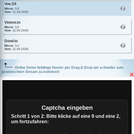
Voe.SX
Mirror
: 1/1
Vom
: 11.04.2026
Vinovo.to
Mirror
: 1/1
Vom
: 11.04.2026
Dood.to
Mirror
: 1/1
Vom
: 11.04.2026
Ordne Deine lieblings Hoster per Drag & Drop um schneller zum
gewünschten Stream zu kommen!