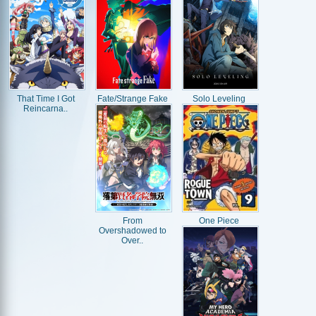
That Time I Got
Fate/Strange Fake
Solo Leveling
Reincarna..
From
One Piece
Overshadowed to
Over..