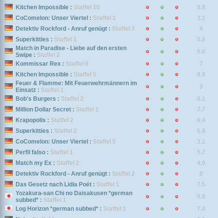
Kitchen Impossible :
Staffel 10
8.8
CoComelon: Unser Viertel :
Staffel 1
3.1
Detektiv Rockford - Anruf genügt :
Staffel 3
8
Superkitties :
Staffel 1
5.8
Match in Paradise - Liebe auf den ersten
5.6
Swipe :
Staffel 2
Kommissar Rex :
Staffel 6
7
Kitchen Impossible :
Staffel 5
8.8
Feuer & Flamme: Mit Feuerwehrmännern im
9
Einsatz :
Staffel 1
Bob's Burgers :
Staffel 2
8.1
Million Dollar Secret :
Staffel 1
7.7
Krapopolis :
Staffel 2
6.4
Superkitties :
Staffel 2
5.8
CoComelon: Unser Viertel :
Staffel 5
3.1
Perfil falso :
Staffel 1
5.7
Match my Ex :
Staffel 2
4.9
Detektiv Rockford - Anruf genügt :
Staffel 2
8
Das Gesetz nach Lidia Poët :
Staffel 1
7.5
Yozakura-san Chi no Daisakusen *german
6.8
subbed* :
Staffel 1
Log Horizon *german subbed* :
Staffel 1
7.4