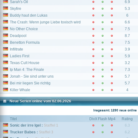
Sarah's Oil
6.9
Skyfire
5.3
Buddy haut den Lukas
6
The Crash: Wenn junge Liebe toxisch wird
6.6
No Other Choice
7.5
Deadpool
8.7
Benetton Formula
7.5
Infiltrate
3.9
Ladies First
5.9
Texas Cult House
3.2
Ip Man 4: The Finale
7.3
Jonah - Sie sind unter uns
5.7
Bei mir liegen Sie richtig
5.7
Killer Whale
4
Neue Serien online vom 02.06.2026
Insgesamt: 1290 neue online
Titel
DivX
Flash
Mp4
Rating
Sonic der irre Igel :
Staffel 1
6.3
Trucker Babes :
Staffel 3
6.2