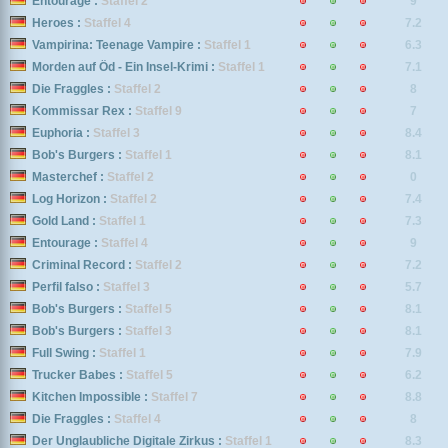
Entourage :
Staffel 2
9
Heroes :
Staffel 4
7.2
Vampirina: Teenage Vampire :
Staffel 1
6.3
Morden auf Öd - Ein Insel-Krimi :
Staffel 1
7.1
Die Fraggles :
Staffel 2
8
Kommissar Rex :
Staffel 9
7
Euphoria :
Staffel 3
8.4
Bob's Burgers :
Staffel 1
8.1
Masterchef :
Staffel 2
0
Log Horizon :
Staffel 2
7.4
Gold Land :
Staffel 1
7.3
Entourage :
Staffel 4
9
Criminal Record :
Staffel 2
7.2
Perfil falso :
Staffel 3
5.7
Bob's Burgers :
Staffel 5
8.1
Bob's Burgers :
Staffel 3
8.1
Full Swing :
Staffel 1
7.9
Trucker Babes :
Staffel 5
6.2
Kitchen Impossible :
Staffel 7
8.8
Die Fraggles :
Staffel 4
8
Der Unglaubliche Digitale Zirkus :
Staffel 1
8.3