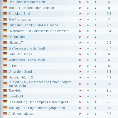
Der Feind in meinem Bett
6
The Fall - Im Reich der Fantasie
8
One More Shot
5.6
The Transporter
7
Fluch der Karibik - Salazars Rache
7.2
Overboard - Ein Goldfisch fällt ins Wasser
6.4
On the Hunt
3.1
Mickey 17
6.9
Die Vermessung der Welt
5.7
Very Bad Things
6
Transporter - The Mission
6
Astronaut
6
Unter dem Sand
7.8
Natürlich blond 2
4.3
Hunted by My Husband: The Untold Story of
6.8
the DC Sniper
The Help
8.1
Bloodfight
4.7
Die Berufung - Ihr Kampf für Gerechtigkeit
7.1
The Dry - Die Lügen der Vergangenheit
6.8
Arctic Apocalypse
2.2