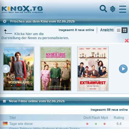
Home
Menu
Frisches aus dem Kino vom 02.06.2026
Ansicht:
Insgesamt: 8 neue online
Klicke hier um die
Darstellung der News zu personalisieren.
Neue Filme online vom 02.06.2026
Insgesamt: 55 neue online
Titel
DivX
Flash
Mp4
Rating
Tage wie diese
6.4