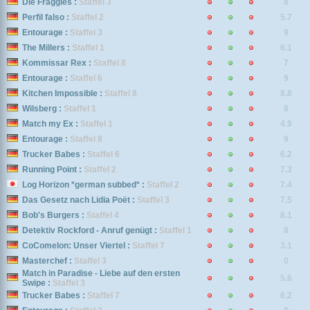
Die Fraggles :
Staffel 3
8
Perfil falso :
Staffel 2
5.7
Entourage :
Staffel 3
9
The Millers :
Staffel 1
6.1
Kommissar Rex :
Staffel 8
7
Entourage :
Staffel 6
9
Kitchen Impossible :
Staffel 8
8.8
Wilsberg :
Staffel 1
8
Match my Ex :
Staffel 1
4.9
Entourage :
Staffel 8
9
Trucker Babes :
Staffel 6
6.2
Running Point :
Staffel 2
7.3
Log Horizon *german subbed* :
Staffel 2
7.4
Das Gesetz nach Lidia Poët :
Staffel 3
7.5
Bob's Burgers :
Staffel 4
8.1
Detektiv Rockford - Anruf genügt :
Staffel 1
8
CoComelon: Unser Viertel :
Staffel 7
3.1
Masterchef :
Staffel 3
0
Match in Paradise - Liebe auf den ersten
5.6
Swipe :
Staffel 3
Trucker Babes :
Staffel 7
6.2