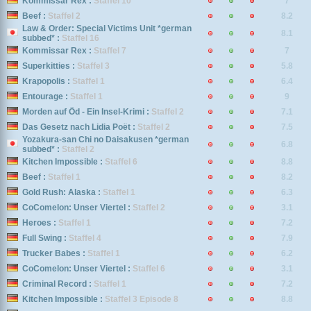
Kommissar Rex :
Staffel 10
7
Beef :
Staffel 2
8.2
Law & Order: Special Victims Unit *german
8.1
subbed* :
Staffel 16
Kommissar Rex :
Staffel 7
7
Superkitties :
Staffel 3
5.8
Krapopolis :
Staffel 1
6.4
Entourage :
Staffel 1
9
Morden auf Öd - Ein Insel-Krimi :
Staffel 2
7.1
Das Gesetz nach Lidia Poët :
Staffel 2
7.5
Yozakura-san Chi no Daisakusen *german
6.8
subbed* :
Staffel 2
Kitchen Impossible :
Staffel 6
8.8
Beef :
Staffel 1
8.2
Gold Rush: Alaska :
Staffel 1
6.3
CoComelon: Unser Viertel :
Staffel 2
3.1
Heroes :
Staffel 1
7.2
Full Swing :
Staffel 4
7.9
Trucker Babes :
Staffel 1
6.2
CoComelon: Unser Viertel :
Staffel 6
3.1
Criminal Record :
Staffel 1
7.2
Kitchen Impossible :
Staffel 3 Episode 8
8.8