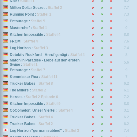
Noir :
Staffel 1
8.2
Million Dollar Secret :
Staffel 2
7.7
Running Point :
Staffel 1
7.3
Entourage :
Staffel 5
9
Masterchef :
Staffel 1
0
Kitchen Impossible :
Staffel 4
8.8
FROM :
Staffel 4
7.6
Log Horizon :
Staffel 3
7.4
Detektiv Rockford - Anruf genügt :
Staffel 4
8
Match in Paradise - Liebe auf den ersten
5.6
Swipe :
Staffel 1
Entourage :
Staffel 7
9
Kommissar Rex :
Staffel 11
7
Trucker Babes :
Staffel 8
6.2
The Millers :
Staffel 2
6.1
Heroes :
Staffel 2 Episode 6
7.2
Kitchen Impossible :
Staffel 9
8.8
CoComelon: Unser Viertel :
Staffel 4
3.1
Trucker Babes :
Staffel 4
6.2
Trucker Babes :
Staffel 2
6.2
Log Horizon *german subbed* :
Staffel 3
7.4