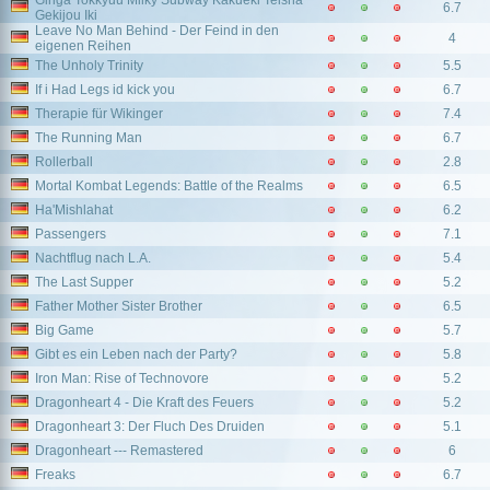
Ginga Tokkyuu Milky Subway Kakueki Teisha
6.7
Gekijou Iki
Leave No Man Behind - Der Feind in den
4
eigenen Reihen
The Unholy Trinity
5.5
If i Had Legs id kick you
6.7
Therapie für Wikinger
7.4
The Running Man
6.7
Rollerball
2.8
Mortal Kombat Legends: Battle of the Realms
6.5
Ha'Mishlahat
6.2
Passengers
7.1
Nachtflug nach L.A.
5.4
The Last Supper
5.2
Father Mother Sister Brother
6.5
Big Game
5.7
Gibt es ein Leben nach der Party?
5.8
Iron Man: Rise of Technovore
5.2
Dragonheart 4 - Die Kraft des Feuers
5.2
Dragonheart 3: Der Fluch Des Druiden
5.1
Dragonheart --- Remastered
6
Freaks
6.7