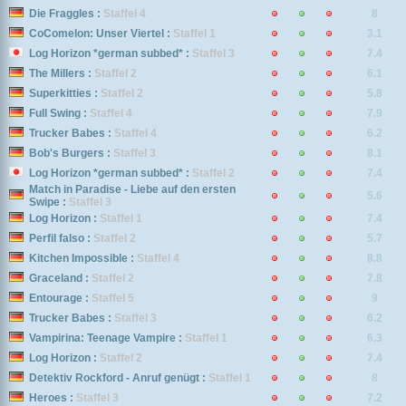
Die Fraggles :
Staffel 4
8
CoComelon: Unser Viertel :
Staffel 1
3.1
Log Horizon *german subbed* :
Staffel 3
7.4
The Millers :
Staffel 2
6.1
Superkitties :
Staffel 2
5.8
Full Swing :
Staffel 4
7.9
Trucker Babes :
Staffel 4
6.2
Bob's Burgers :
Staffel 3
8.1
Log Horizon *german subbed* :
Staffel 2
7.4
Match in Paradise - Liebe auf den ersten
5.6
Swipe :
Staffel 3
Log Horizon :
Staffel 1
7.4
Perfil falso :
Staffel 2
5.7
Kitchen Impossible :
Staffel 4
8.8
Graceland :
Staffel 2
7.8
Entourage :
Staffel 5
9
Trucker Babes :
Staffel 3
6.2
Vampirina: Teenage Vampire :
Staffel 1
6.3
Log Horizon :
Staffel 2
7.4
Detektiv Rockford - Anruf genügt :
Staffel 1
8
Heroes :
Staffel 3
7.2