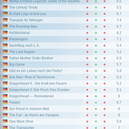
Mortal Kombat Legends: Battle of the Realms
6.5
The Unholy Trinity
5.5
If i Had Legs id kick you
6.7
Therapie für Wikinger
7.4
The Running Man
6.7
Ha'Mishlahat
6.2
Passengers
7.1
Nachtflug nach L.A.
5.4
The Last Supper
5.2
Father Mother Sister Brother
6.5
Big Game
5.7
Gibt es ein Leben nach der Party?
5.8
Iron Man: Rise of Technovore
5.2
Dragonheart 4 - Die Kraft des Feuers
5.2
Dragonheart 3: Der Fluch Des Druiden
5.1
Dragonheart --- Remastered
6
Freaks
6.7
Der Feind in meinem Bett
6
The Fall - Im Reich der Fantasie
8
One More Shot
5.6
The Transporter
7