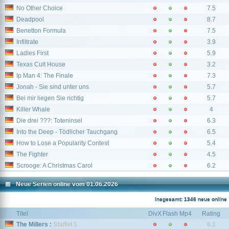
No Other Choice
7.5
Deadpool
8.7
Benetton Formula
7.5
Infiltrate
3.9
Ladies First
5.9
Texas Cult House
3.2
Ip Man 4: The Finale
7.3
Jonah - Sie sind unter uns
5.7
Bei mir liegen Sie richtig
5.7
Killer Whale
4
Die drei ???: Toteninsel
6.3
Into the Deep - Tödlicher Tauchgang
6.5
How to Lose a Popularity Contest
5.4
The Fighter
4.5
Scrooge: A Christmas Carol
6.2
Neue Serien online vom 01.06.2026
Insgesamt: 1346 neue online
Titel
DivX
Flash
Mp4
Rating
The Millers :
Staffel 1
6.1