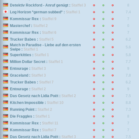
Detektiv Rockford - Anruf genügt :
Staffel 3
8
Log Horizon *german subbed* :
Staffel 1
7.4
Kommissar Rex :
Staffel 9
7
Masterchef :
Staffel 2
0
Kommissar Rex :
Staffel 6
7
Trucker Babes :
Staffel 5
6.2
Match in Paradise - Liebe auf den ersten
5.6
Swipe :
Staffel 1
Superkitties :
Staffel 1
5.8
Million Dollar Secret :
Staffel 1
7.7
Entourage :
Staffel 3
9
Graceland :
Staffel 3
7.8
Trucker Babes :
Staffel 7
6.2
Entourage :
Staffel 2
9
Das Gesetz nach Lidia Poët :
Staffel 2
7.5
Kitchen Impossible :
Staffel 10
8.8
Running Point :
Staffel 2
7.3
Die Fraggles :
Staffel 1
8
Kommissar Rex :
Staffel 11
7
Kommissar Rex :
Staffel 7
7
Das Gesetz nach Lidia Poët :
Staffel 3
7.5