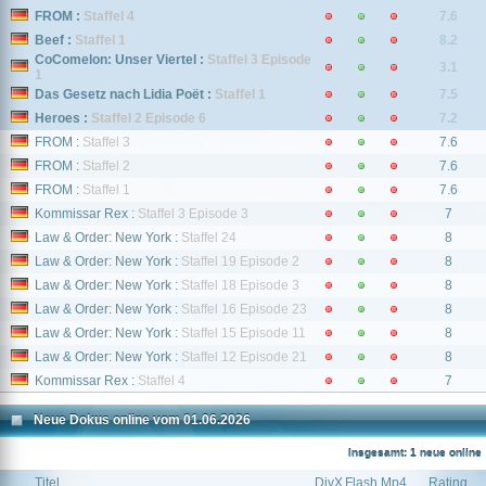
FROM :
Staffel 4
7.6
Beef :
Staffel 1
8.2
CoComelon: Unser Viertel :
Staffel 3 Episode
3.1
1
Das Gesetz nach Lidia Poët :
Staffel 1
7.5
Heroes :
Staffel 2 Episode 6
7.2
FROM :
Staffel 3
7.6
FROM :
Staffel 2
7.6
FROM :
Staffel 1
7.6
Kommissar Rex :
Staffel 3 Episode 3
7
Law & Order: New York :
Staffel 24
8
Law & Order: New York :
Staffel 19 Episode 2
8
Law & Order: New York :
Staffel 18 Episode 3
8
Law & Order: New York :
Staffel 16 Episode 23
8
Law & Order: New York :
Staffel 15 Episode 11
8
Law & Order: New York :
Staffel 12 Episode 21
8
Kommissar Rex :
Staffel 4
7
Neue Dokus online vom 01.06.2026
Insgesamt: 1 neue online
Titel
DivX
Flash
Mp4
Rating