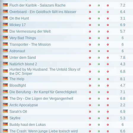
Fluch der Karibik - Salazars Rache
7.2
Overboard - Ein Goldfisch fällt ins Wasser
6.4
On the Hunt
3.1
Mickey 17
6.9
Die Vermessung der Welt
5.7
Very Bad Things
6
Transporter - The Mission
6
Astronaut
6
Unter dem Sand
7.8
Natürlich blond 2
4.3
Hunted by My Husband: The Untold Story of
6.8
the DC Sniper
The Help
8.1
Bloodfight
4.7
Die Berufung - Ihr Kampf für Gerechtigkeit
7.1
The Dry - Die Lügen der Vergangenheit
6.8
Arctic Apocalypse
2.2
Sarah's Oil
6.9
Skyfire
5.3
Buddy haut den Lukas
6
The Crash: Wenn junge Liebe toxisch wird
6.6