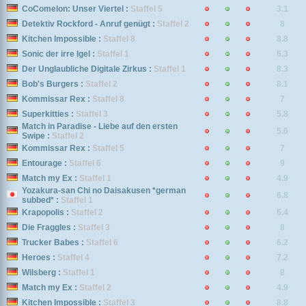
CoComelon: Unser Viertel :
Staffel 5
3.1
Detektiv Rockford - Anruf genügt :
Staffel 2
8
Kitchen Impossible :
Staffel 8
8.8
Sonic der irre Igel :
Staffel 1
6.3
Der Unglaubliche Digitale Zirkus :
Staffel 1
8.3
Bob's Burgers :
Staffel 2
8.1
Kommissar Rex :
Staffel 8
7
Superkitties :
Staffel 3
5.8
Match in Paradise - Liebe auf den ersten
5.6
Swipe :
Staffel 2
Kommissar Rex :
Staffel 5
7
Entourage :
Staffel 6
9
Match my Ex :
Staffel 1
4.9
Yozakura-san Chi no Daisakusen *german
6.8
subbed* :
Staffel 1
Krapopolis :
Staffel 2
6.4
Die Fraggles :
Staffel 3
8
Trucker Babes :
Staffel 6
6.2
Heroes :
Staffel 4
7.2
Wilsberg :
Staffel 1
8
Match my Ex :
Staffel 2
4.9
Kitchen Impossible :
Staffel 3
8.8