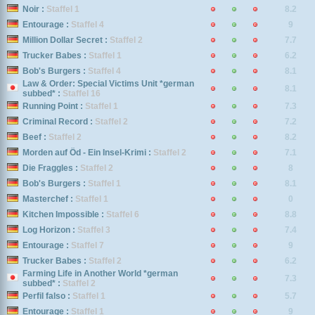
Noir :
Staffel 1
8.2
Entourage :
Staffel 4
9
Million Dollar Secret :
Staffel 2
7.7
Trucker Babes :
Staffel 1
6.2
Bob's Burgers :
Staffel 4
8.1
Law & Order: Special Victims Unit *german
8.1
subbed* :
Staffel 16
Running Point :
Staffel 1
7.3
Criminal Record :
Staffel 2
7.2
Beef :
Staffel 2
8.2
Morden auf Öd - Ein Insel-Krimi :
Staffel 2
7.1
Die Fraggles :
Staffel 2
8
Bob's Burgers :
Staffel 1
8.1
Masterchef :
Staffel 1
0
Kitchen Impossible :
Staffel 6
8.8
Log Horizon :
Staffel 3
7.4
Entourage :
Staffel 7
9
Trucker Babes :
Staffel 2
6.2
Farming Life in Another World *german
7.3
subbed* :
Staffel 2
Perfil falso :
Staffel 1
5.7
Entourage :
Staffel 1
9