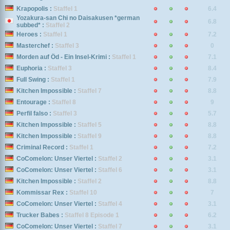
Krapopolis :
Staffel 1
6.4
Yozakura-san Chi no Daisakusen *german
6.8
subbed* :
Staffel 2
Heroes :
Staffel 1
7.2
Masterchef :
Staffel 3
0
Morden auf Öd - Ein Insel-Krimi :
Staffel 1
7.1
Euphoria :
Staffel 3
8.4
Full Swing :
Staffel 1
7.9
Kitchen Impossible :
Staffel 7
8.8
Entourage :
Staffel 8
9
Perfil falso :
Staffel 3
5.7
Kitchen Impossible :
Staffel 5
8.8
Kitchen Impossible :
Staffel 9
8.8
Criminal Record :
Staffel 1
7.2
CoComelon: Unser Viertel :
Staffel 2
3.1
CoComelon: Unser Viertel :
Staffel 6
3.1
Kitchen Impossible :
Staffel 2
8.8
Kommissar Rex :
Staffel 10
7
CoComelon: Unser Viertel :
Staffel 4
3.1
Trucker Babes :
Staffel 8 Episode 1
6.2
CoComelon: Unser Viertel :
Staffel 7
3.1