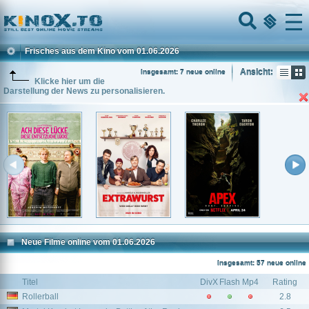
Home
Menu
Frisches aus dem Kino vom 01.06.2026
Ansicht:
Insgesamt: 7 neue online
Klicke hier um die
Darstellung der News zu personalisieren.
Neue Filme online vom 01.06.2026
Insgesamt: 57 neue online
Titel
DivX
Flash
Mp4
Rating
Rollerball
2.8