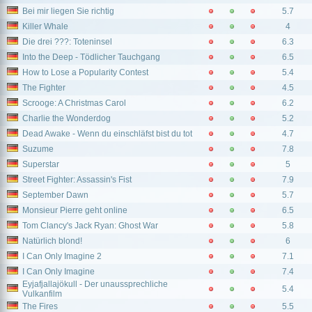
Bei mir liegen Sie richtig
5.7
Killer Whale
4
Die drei ???: Toteninsel
6.3
Into the Deep - Tödlicher Tauchgang
6.5
How to Lose a Popularity Contest
5.4
The Fighter
4.5
Scrooge: A Christmas Carol
6.2
Charlie the Wonderdog
5.2
Dead Awake - Wenn du einschläfst bist du tot
4.7
Suzume
7.8
Superstar
5
Street Fighter: Assassin's Fist
7.9
September Dawn
5.7
Monsieur Pierre geht online
6.5
Tom Clancy's Jack Ryan: Ghost War
5.8
Natürlich blond!
6
I Can Only Imagine 2
7.1
I Can Only Imagine
7.4
Eyjafjallajökull - Der unaussprechliche
5.4
Vulkanfilm
The Fires
5.5