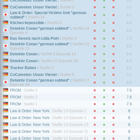
CoComelon: Unser Viertel :
Staffel 1
3.1
CoComelon: Unser Viertel :
Staffel 5
3.1
Law & Order: Special Victims Unit *german
8.1
subbed* :
Staffel 16
Kitchen Impossible :
Staffel 2
8.8
Detektiv Conan *german subbed* :
Staffel 14
8.5
Episode 4
Das Gesetz nach Lidia Poët :
Staffel 2
7.5
Detektiv Conan *german subbed* :
Staffel 12
8.5
Episode 12
Detektiv Conan :
Staffel 5 Episode 14
8.4
Detektiv Conan :
Staffel 10 Episode 20
8.4
Trucker Babes :
Staffel 1
6.2
CoComelon: Unser Viertel :
Staffel 6
3.1
Detektiv Conan *german subbed* :
Staffel 17
8.5
Episode 26
FROM :
Staffel 3
7.6
FROM :
Staffel 2
7.6
FROM :
Staffel 1
7.6
Law & Order: New York :
Staffel 19 Episode 2
8
Law & Order: New York :
Staffel 18 Episode 3
8
Law & Order: New York :
Staffel 16 Episode 23
8
Law & Order: New York :
Staffel 15 Episode 11
8
Law & Order: New York :
Staffel 12 Episode 21
8