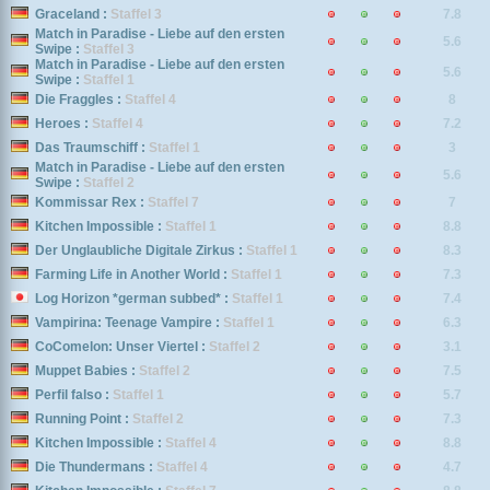
Graceland :
Staffel 3
7.8
Match in Paradise - Liebe auf den ersten
5.6
Swipe :
Staffel 3
Match in Paradise - Liebe auf den ersten
5.6
Swipe :
Staffel 1
Die Fraggles :
Staffel 4
8
Heroes :
Staffel 4
7.2
Das Traumschiff :
Staffel 1
3
Match in Paradise - Liebe auf den ersten
5.6
Swipe :
Staffel 2
Kommissar Rex :
Staffel 7
7
Kitchen Impossible :
Staffel 1
8.8
Der Unglaubliche Digitale Zirkus :
Staffel 1
8.3
Farming Life in Another World :
Staffel 1
7.3
Log Horizon *german subbed* :
Staffel 1
7.4
Vampirina: Teenage Vampire :
Staffel 1
6.3
CoComelon: Unser Viertel :
Staffel 2
3.1
Muppet Babies :
Staffel 2
7.5
Perfil falso :
Staffel 1
5.7
Running Point :
Staffel 2
7.3
Kitchen Impossible :
Staffel 4
8.8
Die Thundermans :
Staffel 4
4.7