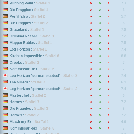
Running Point :
Staffel 1
7.3
Die Fraggles :
Staffel 1
8
Perfil falso :
Staffel 2
5.7
Die Fraggles :
Staffel 2
8
Graceland :
Staffel 1
7.8
Criminal Record :
Staffel 1
7.2
Muppet Babies :
Staffel 1
7.5
Log Horizon :
Staffel 1
7.4
Kitchen Impossible :
Staffel 6
8.8
Crooks :
Staffel 2
7
Kommissar Rex :
Staffel 6
7
Log Horizon *german subbed* :
Staffel 3
7.4
The Millers :
Staffel 2
6.1
Log Horizon *german subbed* :
Staffel 2
7.4
Masterchef :
Staffel 2
0
Heroes :
Staffel 3
7.2
Die Fraggles :
Staffel 3
8
Heroes :
Staffel 2
7.2
Match my Ex :
Staffel 1
4.9
Kommissar Rex :
Staffel 8
7