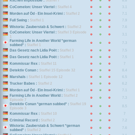
Kitchen Impossible :
Staffel 7
8.8
CoComelon: Unser Viertel :
Staffel 4
3.1
Morden auf Öd - Ein Insel-Krimi :
Staffel 2
7.1
Full Swing :
Staffel 1
7.9
Wistoria: Zauberstab & Schwert :
Staffel 2
7.6
CoComelon: Unser Viertel :
Staffel 3 Episode
3.1
1
Farming Life in Another World *german
7.3
subbed* :
Staffel 1
Das Gesetz nach Lidia Poët :
Staffel 3
7.5
Das Gesetz nach Lidia Poët :
Staffel 1
7.5
Kommissar Rex :
Staffel 11
7
Detektiv Conan :
Staffel 15 Episode 32
8.4
Marshals :
Staffel 1 Episode 12
6.5
Trucker Babes :
Staffel 2
6.2
Morden auf Öd - Ein Insel-Krimi :
Staffel 1
7.1
Farming Life in Another World :
Staffel 2
7.3
Episode 7
Detektiv Conan *german subbed* :
Staffel 19
8.5
Episode 3
Kommissar Rex :
Staffel 10
7
Criminal Record :
Staffel 2
7.2
Wistoria: Zauberstab & Schwert *german
7.6
subbed* :
Staffel 2