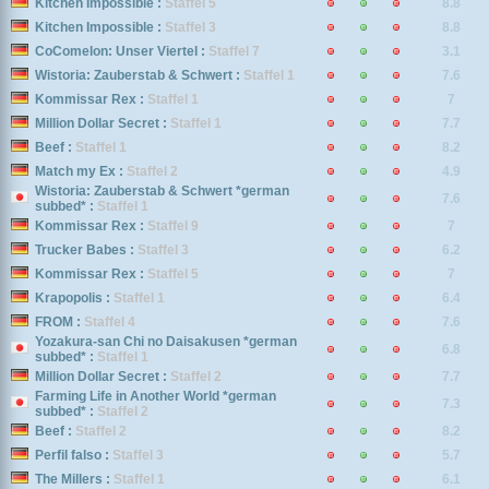
Kitchen Impossible :
Staffel 5
8.8
Kitchen Impossible :
Staffel 3
8.8
CoComelon: Unser Viertel :
Staffel 7
3.1
Wistoria: Zauberstab & Schwert :
Staffel 1
7.6
Kommissar Rex :
Staffel 1
7
Million Dollar Secret :
Staffel 1
7.7
Beef :
Staffel 1
8.2
Match my Ex :
Staffel 2
4.9
Wistoria: Zauberstab & Schwert *german
7.6
subbed* :
Staffel 1
Kommissar Rex :
Staffel 9
7
Trucker Babes :
Staffel 3
6.2
Kommissar Rex :
Staffel 5
7
Krapopolis :
Staffel 1
6.4
FROM :
Staffel 4
7.6
Yozakura-san Chi no Daisakusen *german
6.8
subbed* :
Staffel 1
Million Dollar Secret :
Staffel 2
7.7
Farming Life in Another World *german
7.3
subbed* :
Staffel 2
Beef :
Staffel 2
8.2
Perfil falso :
Staffel 3
5.7
The Millers :
Staffel 1
6.1