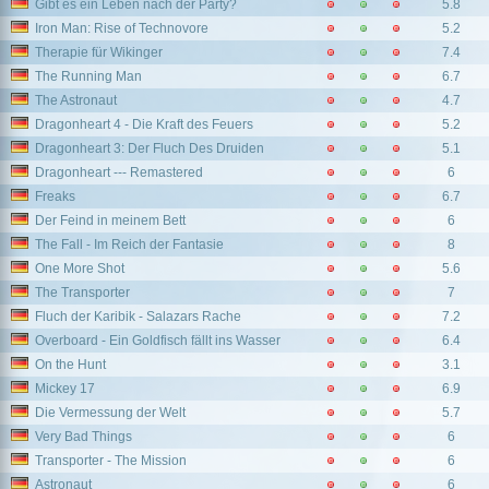
Gibt es ein Leben nach der Party?
5.8
Iron Man: Rise of Technovore
5.2
Therapie für Wikinger
7.4
The Running Man
6.7
The Astronaut
4.7
Dragonheart 4 - Die Kraft des Feuers
5.2
Dragonheart 3: Der Fluch Des Druiden
5.1
Dragonheart --- Remastered
6
Freaks
6.7
Der Feind in meinem Bett
6
The Fall - Im Reich der Fantasie
8
One More Shot
5.6
The Transporter
7
Fluch der Karibik - Salazars Rache
7.2
Overboard - Ein Goldfisch fällt ins Wasser
6.4
On the Hunt
3.1
Mickey 17
6.9
Die Vermessung der Welt
5.7
Very Bad Things
6
Transporter - The Mission
6
Astronaut
6