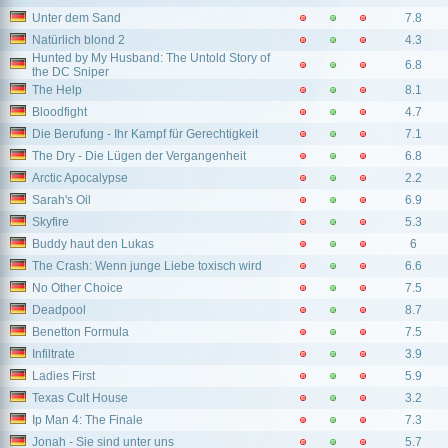
Unter dem Sand
7.8
Natürlich blond 2
4.3
Hunted by My Husband: The Untold Story of
6.8
the DC Sniper
The Help
8.1
Bloodfight
4.7
Die Berufung - Ihr Kampf für Gerechtigkeit
7.1
The Dry - Die Lügen der Vergangenheit
6.8
Arctic Apocalypse
2.2
Sarah's Oil
6.9
Skyfire
5.3
Buddy haut den Lukas
6
The Crash: Wenn junge Liebe toxisch wird
6.6
No Other Choice
7.5
Deadpool
8.7
Benetton Formula
7.5
Infiltrate
3.9
Ladies First
5.9
Texas Cult House
3.2
Ip Man 4: The Finale
7.3
Jonah - Sie sind unter uns
5.7