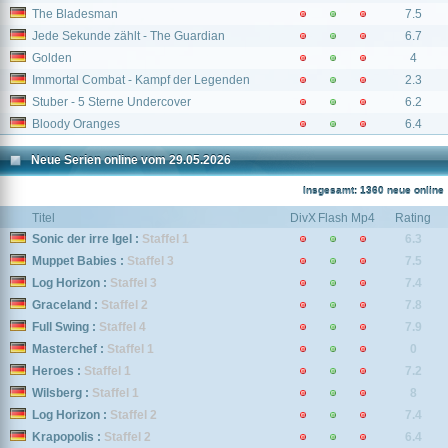
The Bladesman
7.5
Jede Sekunde zählt - The Guardian
6.7
Golden
4
Immortal Combat - Kampf der Legenden
2.3
Stuber - 5 Sterne Undercover
6.2
Bloody Oranges
6.4
Neue Serien online vom 29.05.2026
Insgesamt: 1360 neue online
Titel
DivX
Flash
Mp4
Rating
Sonic der irre Igel :
Staffel 1
6.3
Muppet Babies :
Staffel 3
7.5
Log Horizon :
Staffel 3
7.4
Graceland :
Staffel 2
7.8
Full Swing :
Staffel 4
7.9
Masterchef :
Staffel 1
0
Heroes :
Staffel 1
7.2
Wilsberg :
Staffel 1
8
Log Horizon :
Staffel 2
7.4
Krapopolis :
Staffel 2
6.4